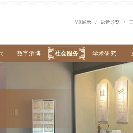
VR展示
/
语音导览
/
示
数字渭博
社会服务
学术研究