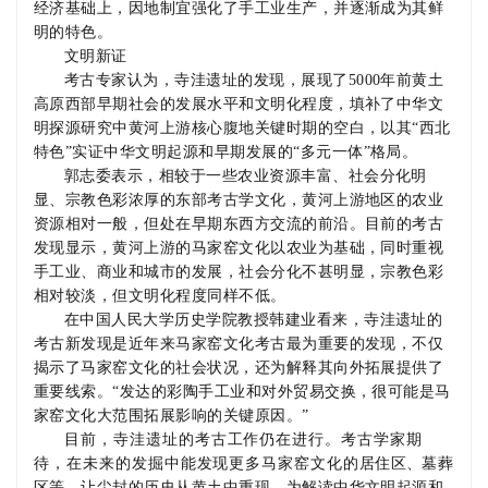
经济基础上，因地制宜强化了手工业生产，并逐渐成为其鲜
明的特色。
文明新证
考古专家认为，寺洼遗址的发现，展现了
5000
年前黄土
高原西部早期社会的发展水平和文明化程度，填补了中华文
明探源研究中黄河上游核心腹地关键时期的空白，以其
“
西北
特色
”
实证中华文明起源和早期发展的
“
多元一体
”
格局。
郭志委表示，相较于一些农业资源丰富、社会分化明
显、宗教色彩浓厚的东部考古学文化，黄河上游地区的农业
资源相对一般，但处在早期东西方交流的前沿。目前的考古
发现显示，黄河上游的马家窑文化以农业为基础，同时重视
手工业、商业和城市的发展，社会分化不甚明显，宗教色彩
相对较淡，但文明化程度同样不低。
在中国人民大学历史学院教授韩建业看来，寺洼遗址的
考古新发现是近年来马家窑文化考古最为重要的发现，不仅
揭示了马家窑文化的社会状况，还为解释其向外拓展提供了
重要线索。“发达的彩陶手工业和对外贸易交换，很可能是马
家窑文化大范围拓展影响的关键原因。”
目前，寺洼遗址的考古工作仍在进行。考古学家期
待，在未来的发掘中能发现更多马家窑文化的居住区、墓葬
区等，让尘封的历史从黄土中重现，为解读中华文明起源和