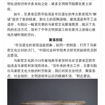
明化进程仍有许多未知之处，诸多文明细节隐匿在黄土深
处。
如今，甘肃省定西市临洮县寺洼遗址的考古新发现为“解
谜”提供了新的线索。新出土的彩陶器物、建筑遗迹和手工业
遗存，勾勒出一幅更完整的马家窑文化聚落图景，揭示了先
民的生活方式，填补了中华文明探源工程在黄河上游核心腹
地关键时期的空白。
聚落初现
“寺洼遗址的发现远超想象，如同一把钥匙，打开了马家
窑文化尘封的大门。”中国社会科学院考古研究所副研究员郭
志委说。
马家窑文化因
1924
年被瑞典学者安特生在甘肃省定西市
临洮县马家窑村发现而得名。
“
百年来的考古工作，主要勾勒
出马家窑文化大致的时空框架，我们对其生业经济、聚落形
态、社会组织、文明进程等认识仍模糊不清。
”
郭志委说。