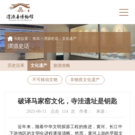
当前位置：
首页
>
渭源史话 >
文化遗产
渭源史话
历史沿革
文化遗产
旅游攻略
不可移动文物
非物质文化遗产
破译马家窑文化，寺洼遗址是钥匙
2025-06-11
点击
114
次
作者：
来源：
近年来，随着中华文明探源工程的推进，黄河、长江中
下游地区的文明化进程逐渐清晰。然而，黄河上游的早期文