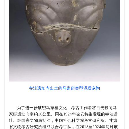
寺洼遗址内出土的马家窑类型泥质灰陶
为了进一步破密马家窑文化，考古工作者将目光投向马
家窑遗址向南约
10
公里、同在
1924
年被安特生发现的寺洼遗
址。经国家文物局批准，中国社会科学院考古研究所、甘肃
省文物考古研究所组成联合考古队，在
2018
至
2024
年间对该