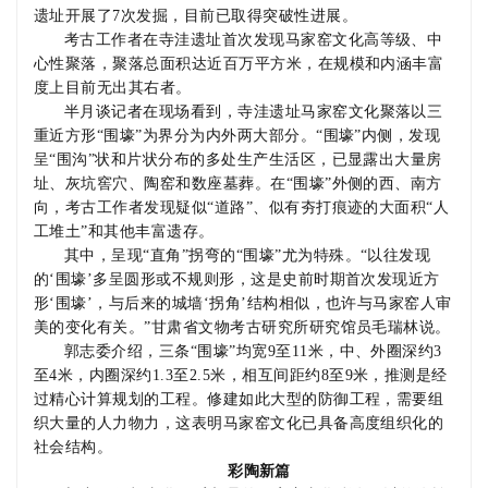
遗址开展了
7
次发掘，目前已取得突破性进展。
考古工作者在寺洼遗址首次发现马家窑文化高等级、中
心性聚落，聚落总面积达近百万平方米，在规模和内涵丰富
度上目前无出其右者。
半月谈记者在现场看到，寺洼遗址马家窑文化聚落以三
重近方形“围壕”为界分为内外两大部分。“围壕”内侧，发现
呈“围沟”状和片状分布的多处生产生活区，已显露出大量房
址、灰坑窖穴、陶窑和数座墓葬。在“围壕”外侧的西、南方
向，考古工作者发现疑似“道路”、似有夯打痕迹的大面积“人
工堆土”和其他丰富遗存。
其中，呈现“直角”拐弯的“围壕”尤为特殊。“以往发现
的‘围壕’多呈圆形或不规则形，这是史前时期首次发现近方
形‘围壕’，与后来的城墙‘拐角’结构相似，也许与马家窑人审
美的变化有关。”甘肃省文物考古研究所研究馆员毛瑞林说。
郭志委介绍，三条“围壕”均宽
9
至
11
米，中、外圈深约
3
至
4
米，内圈深约
1.3
至
2.5
米，相互间距约
8
至
9
米，推测是经
过精心计算规划的工程。修建如此大型的防御工程，需要组
织大量的人力物力，这表明马家窑文化已具备高度组织化的
社会结构。
彩陶新篇