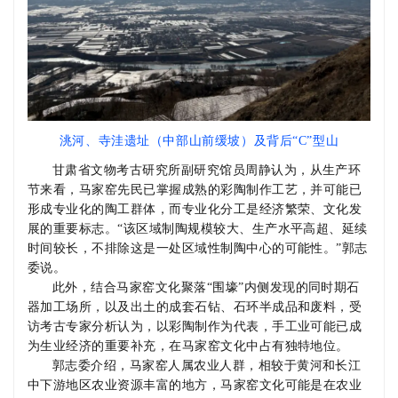
洮河、寺洼遗址（中部山前缓坡）及背后“C”型山
甘肃省文物考古研究所副研究馆员周静认为，从生产环
节来看，马家窑先民已掌握成熟的彩陶制作工艺，并可能已
形成专业化的陶工群体，而专业化分工是经济繁荣、文化发
展的重要标志。“该区域制陶规模较大、生产水平高超、延续
时间较长，不排除这是一处区域性制陶中心的可能性。”郭志
委说。
此外，结合马家窑文化聚落“围壕”内侧发现的同时期石
器加工场所，以及出土的成套石钻、石环半成品和废料，受
访考古专家分析认为，以彩陶制作为代表，手工业可能已成
为生业经济的重要补充，在马家窑文化中占有独特地位。
郭志委介绍，马家窑人属农业人群，相较于黄河和长江
中下游地区农业资源丰富的地方，马家窑文化可能是在农业