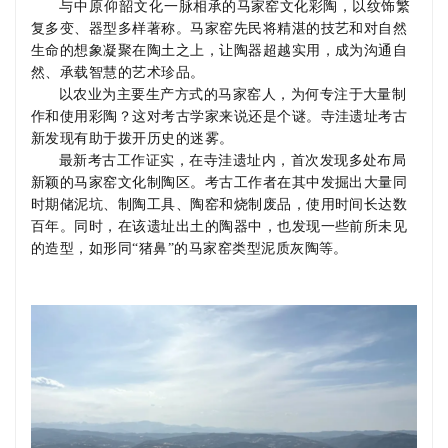
与中原仰韶文化一脉相承的马家窑文化彩陶，以纹饰繁
复多变、器型多样著称。马家窑先民将精湛的技艺和对自然
生命的想象凝聚在陶土之上，让陶器超越实用，成为沟通自
然、承载智慧的艺术珍品。
以农业为主要生产方式的马家窑人，为何专注于大量制
作和使用彩陶？这对考古学家来说还是个谜。寺洼遗址考古
新发现有助于拨开历史的迷雾。
最新考古工作证实，在寺洼遗址内，首次发现多处布局
新颖的马家窑文化制陶区。考古工作者在其中发掘出大量同
时期储泥坑、制陶工具、陶窑和烧制废品，使用时间长达数
百年。同时，在该遗址出土的陶器中，也发现一些前所未见
的造型，如形同“猪鼻”的马家窑类型泥质灰陶等。